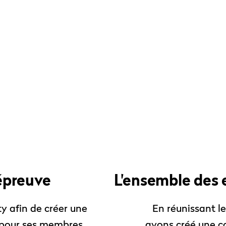
 épreuve
L'ensemble des 
 afin de créer une
En réunissant le
 pour ses membres,
avons créé une 