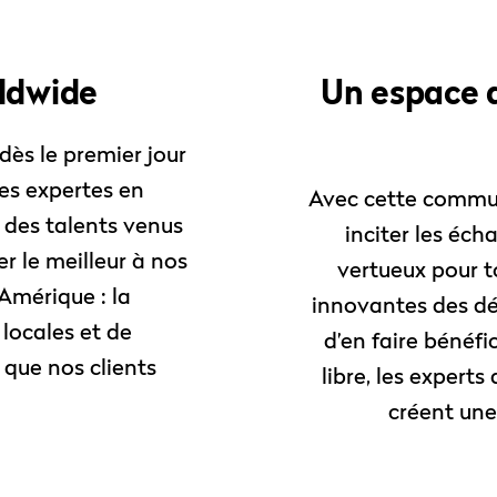
ldwide
Un espace d
ès le premier jour
pes expertes en
Avec cette commun
 des talents venus
inciter les éch
r le meilleur à nos
vertueux pour to
 Amérique : la
innovantes des d
locales et de
d’en faire bénéfi
e que nos clients
libre, les experts
créent une