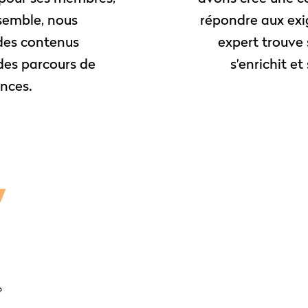
nsemble, nous
répondre aux exi
des contenus
expert trouve
des parcours de
s’enrichit e
nces.