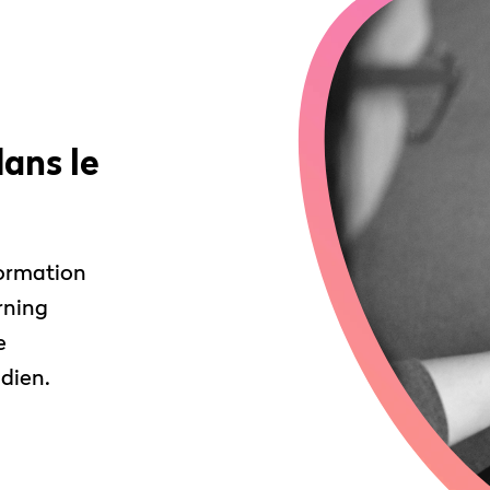
dans le
formation
rning
e
idien.