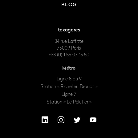
BLOG
texageres
34 rue Laffitte
75009 Paris
+33 (0) 1 55 07 15 50
Métro
Ligne 8 ou 9
Station « Richelieu Drouot »
Ligne 7
Station « Le Peletier »