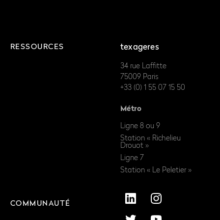
RESSOURCES
texageres
34 rue Laffitte
75009 Paris
+33 (0) 1 55 07 15 50
Métro
Ligne 8 ou 9
Station « Richelieu
Drouot »
Ligne 7
Station « Le Peletier »
COMMUNAUTÉ