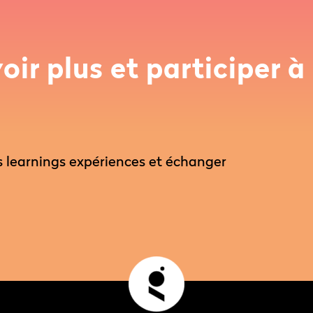
?
ir plus et participer à
s learnings expériences et échanger