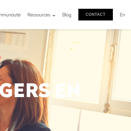
mmunauté
Ressources
Blog
En
CONTACT
GERS EN