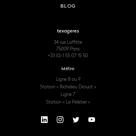
BLOG
texageres
34 rue Laffitte
75009 Paris
+33 (0) 1 55 07 15 50
Métro
Ligne 8 ou 9
Station « Richelieu Drouot »
Ligne 7
Station « Le Peletier »