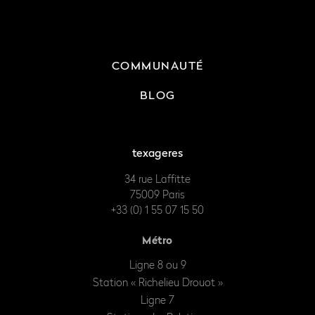
COMMUNAUTÉ
BLOG
texageres
34 rue Laffitte
75009 Paris
+33 (0) 1 55 07 15 50
Métro
Ligne 8 ou 9
Station « Richelieu Drouot »
Ligne 7