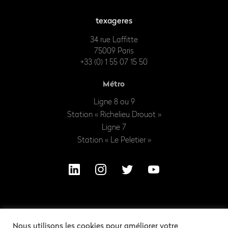
texageres
34 rue Laffitte
75009 Paris
+33 (0) 1 55 07 15 50
Métro
Ligne 8 ou 9
Station « Richelieu Drouot »
Ligne 7
Station « Le Peletier »
Nous utilisons les cookies pour améliorer votre