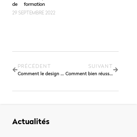
de formation
29 SEPTEMBRE 2022
PRÉCÉDENT
SUIVANT
Comment le design du point de vente porte la promesse de la marque, avec Luis Tomé d’Agema
Comment bien réussir sa transformation managériale
Actualités