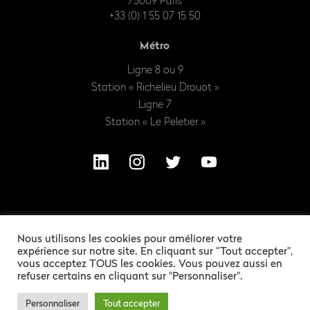
75009 Paris
+33 (0) 1 55 07 15 50
Métro
Ligne 8 ou 9
Station « Richelieu Drouot »
Ligne 7
Station « Le Peletier »
Nous utilisons les cookies pour améliorer votre
expérience sur notre site. En cliquant sur “Tout accepter”,
vous acceptez TOUS les cookies. Vous pouvez aussi en
refuser certains en cliquant sur "Personnaliser".
NOS CAPTIVANTES MENTIONS LÉGALES
ALEXANDRE BARLES
CRÉATION GRAPHIQUE :
Personnaliser
Tout accepter
BERTRAND BISS
DÉVELOPPEMENT :