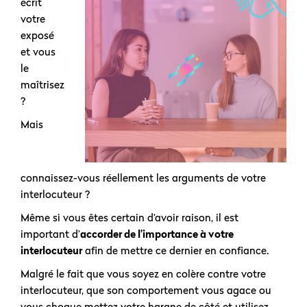
écrit
votre
exposé
et vous
le
maîtrisez
?
Mais
connaissez-vous réellement les arguments de votre
interlocuteur ?
Même si vous êtes certain d’avoir raison, il est
important d’
accorder de l’importance à votre
interlocuteur
afin de mettre ce dernier en confiance.
Malgré le fait que vous soyez en colère contre votre
interlocuteur, que son comportement vous agace ou
vous choque mettez votre hargne de côté et utilisez