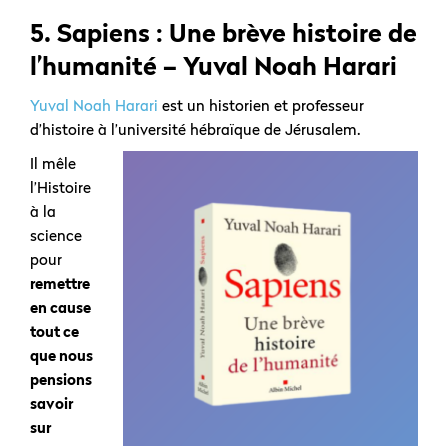
5.
Sapiens : Une brève histoire de
l’humanité – Yuval Noah Harari
Yuval Noah Harari
est un historien et professeur
d’histoire à l’université hébraïque de Jérusalem.
Il mêle
l’Histoire
à la
science
pour
remettre
en cause
tout ce
que nous
pensions
savoir
sur